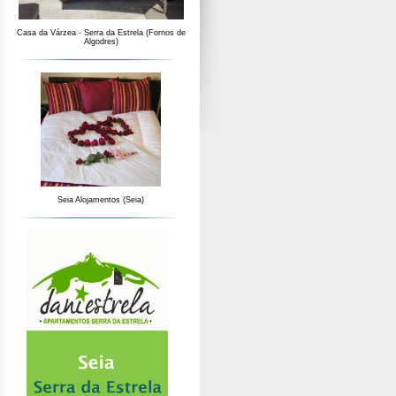
Casa da Várzea - Serra da Estrela (Fornos de
Algodres)
Seia Alojamentos (Seia)