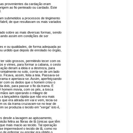
has provenientes da cardação eram
origem ao fio penteado ou cardado. Este
.
eram submetidos a processos de tingimento
fabril, de que resultavam os mais variados
onado sobre as mais diversas formas, sendo
icando assim em condições de ser
res e ou qualidades, de forma adequada ao
ou urdido que depois de enrolado no órgão,
ter sido grossos, permitindo tecer com os
os e vimes, para formar a cabana, o cesto
vação deram a ideia e a destreza, para
izontalmente no solo, corria-se de um lado
o. Ficava, assim, feita a teia. Passava-se
a trama e apertava-se. Assim, aperfeiçoando
ecer com os dedos que o homem criou o
da dois, para passar o fio da trama. E
 O homem movia, com os pés, a tosca
 mãos iam operando o milagre de
da a lançadeira rápida que não era mais
s que era atirada em vai e vem, tecia-se
com os da trama cruzavam-se no tear de
m se produzia o tecido em “xerga” isto é,
es desde a lavagem ao apisoamento,
são feltra as fibras de lã (únicas que têm
toque mais macio ao tecido. Tal operação
se impermeável o tecido de lã, como no
 de enfestar ou enrolar era obtido o