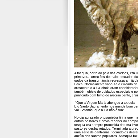
A tosquia, corte do pelo das ovelhas, era
primavera, entre fins de maio e meados de
gados da transumância regressavam já da 
Baixa. Normalmente tinha-se o cuidado de
crescente e a lua-cheia eram consideradas
também objeto de cuidados especiais e po
purificado com fumo de alecrim bento, cru
“Que a Virgem Maria abençoe a tosquia.
E o Santo Sacramento nos mande bom ve
Vai, Satanás, que a lua não é tua”.
No dia aprazado o tosquiador tinha que m
outros pastores e devia receber no camp
tosquia era sempre precedida de uma inv
pastores desbarretados. Terminada a prece
uma série de cantilenas, focando os difere
auxílio dos santos populares. A tosquia fa