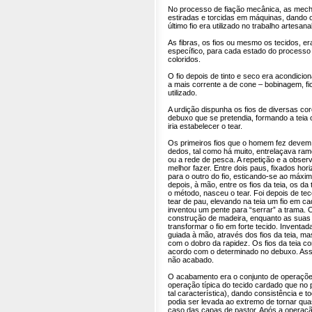
No processo de fiação mecânica, as mec
estiradas e torcidas em máquinas, dando 
último fio era utilizado no trabalho artesanal
As fibras, os fios ou mesmo os tecidos, 
específico, para cada estado do processo 
coloridos.
O fio depois de tinto e seco era acondici
a mais corrente a de cone – bobinagem, f
utilizado.
A urdição dispunha os fios de diversas co
debuxo que se pretendia, formando a teia 
iria estabelecer o tear.
Os primeiros fios que o homem fez devem 
dedos, tal como há muito, entrelaçava ram
ou a rede de pesca. A repetição e a obser
melhor fazer. Entre dois paus, fixados hor
para o outro do fio, esticando-se ao máxim
depois, à mão, entre os fios da teia, os d
o método, nasceu o tear. Foi depois de t
tear de pau, elevando na teia um fio em ca
inventou um pente para “serrar” a trama.
construção de madeira, enquanto as suas
transformar o fio em forte tecido. Inventa
guiada à mão, através dos fios da teia, ma
com o dobro da rapidez. Os fios da teia 
acordo com o determinado no debuxo. Assi
não acabado.
O acabamento era o conjunto de operaçõ
operação típica do tecido cardado que no pi
tal característica), dando consistência e 
podia ser levada ao extremo de tornar qua
caso das capas de pastor. Após a operação