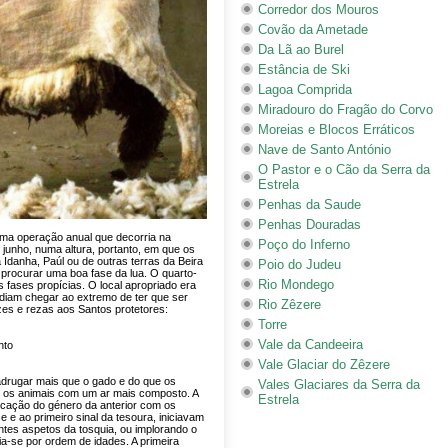
Corredor dos Mouros
Covão da Ametade
Da Lã ao Burel
Estância de Ski
Lagoa Comprida
Miradouro do Fragão do Corvo
Moreias e Blocos Erráticos
Nave de Santo António
O Pastor e o Cão da Serra da
Estrela
Penhas da Saude
Penhas Douradas
 uma operação anual que decorria na
Poço do Inferno
 junho, numa altura, portanto, em que os
Idanha, Paúl ou de outras terras da Beira
Poio do Judeu
 procurar uma boa fase da lua. O quarto-
Rio Mondego
 fases propícias. O local apropriado era
diam chegar ao extremo de ter que ser
Rio Zêzere
zes e rezas aos Santos protetores:
Torre
Vale da Candeeira
nto
Vale Glaciar do Zêzere
adrugar mais que o gado e do que os
Vales Glaciares da Serra da
o os animais com um ar mais composto. A
Estrela
ocação do género da anterior com os
 e ao primeiro sinal da tesoura, iniciavam
ntes aspetos da tosquia, ou implorando o
zia-se por ordem de idades. A primeira