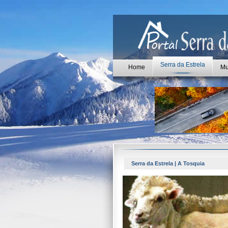
Serra da Estrela
Home
Mu
Serra da Estrela | A Tosquia