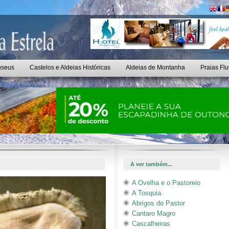
seus
Castelos e Aldeias Históricas
Aldeias de Montanha
Praias Flu
A ver também...
A Ovelha e o Pastoreio
A Tosquia
Abrigos do Pastor
Cantaro Magro
Cascalheiras