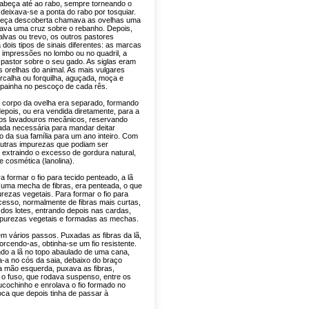
abeça até ao rabo, sempre torneando o
deixava-se a ponta do rabo por tosquiar.
cabeça descoberta chamava as ovelhas uma
çava uma cruz sobre o rebanho. Depois,
lvas ou trevo, os outros pastores
ois tipos de sinais diferentes: as marcas
s impressões no lombo ou no quadril, a
pastor sobre o seu gado. As siglas eram
 orelhas do animal. As mais vulgares
orcalha ou forquilha, aguçada, moça e
ainha no pescoço de cada rês.
o corpo da ovelha era separado, formando
depois, ou era vendida diretamente, para a
nos lavadouros mecânicos, reservando
rada necessária para mandar deitar
 da sua família para um ano inteiro. Com
 outras impurezas que podiam ser
 extraindo o excesso de gordura natural,
 cosmética (lanolina).
a formar o fio para tecido penteado, a lã
 uma mecha de fibras, era penteada, o que
urezas vegetais. Para formar o fio para
ocesso, normalmente de fibras mais curtas,
dos lotes, entrando depois nas cardas,
mpurezas vegetais e formadas as mechas.
em vários passos. Puxadas as fibras da lã,
orcendo-as, obtinha-se um fio resistente.
ando a lã no topo abaulado de uma cana,
-a no cós da saia, debaixo do braço
a mão esquerda, puxava as fibras,
 o fuso, que rodava suspenso, entre os
ucochinho e enrolava o fio formado no
oca que depois tinha de passar à