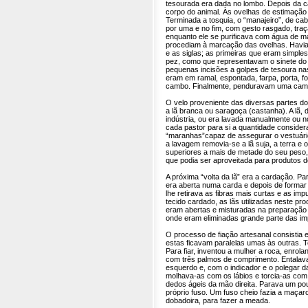
tesourada era dada no lombo. Depois da c
corpo do animal. Às ovelhas de estimação 
Terminada a tosquia, o “manajeiro”, de 
por uma e no fim, com gesto rasgado, tra
enquanto ele se purificava com água de ma
procediam à marcação das ovelhas. Havia d
e as siglas; as primeiras que eram simple
pez, como que representavam o sinete do 
pequenas incisões a golpes de tesoura nas
eram em ramal, espontada, farpa, porta, f
cambo. Finalmente, penduravam uma camp
O velo proveniente das diversas partes d
a lã branca ou saragoça (castanha). A lã, 
indústria, ou era lavada manualmente ou 
cada pastor para si a quantidade conside
“maranhas”capaz de assegurar o vestuário
a lavagem removia-se a lã suja, a terra e
superiores a mais de metade do seu peso,
que podia ser aproveitada para produtos de
A próxima “volta da lã” era a cardação. Par
era aberta numa carda e depois de formar
lhe retirava as fibras mais curtas e as imp
tecido cardado, as lãs utilizadas neste pr
eram abertas e misturadas na preparação 
onde eram eliminadas grande parte das i
O processo de fiação artesanal consistia 
estas ficavam paralelas umas às outras. T
Para fiar, inventou a mulher a roca, enrol
com três palmos de comprimento. Entalava
esquerdo e, com o indicador e o polegar d
molhava-as com os lábios e torcia-as com
dedos ágeis da mão direita. Parava um po
próprio fuso. Um fuso cheio fazia a maçar
dobadoira, para fazer a meada.