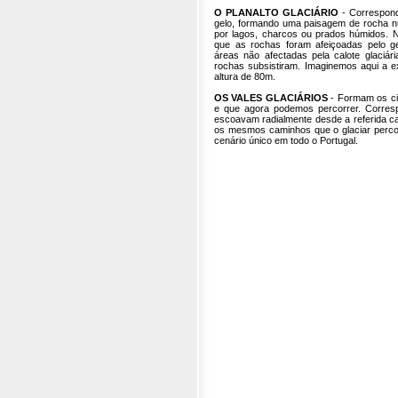
O PLANALTO GLACIÁRIO
- Correspond
gelo, formando uma paisagem de rocha 
por lagos, charcos ou prados húmidos. N
que as rochas foram afeiçoadas pelo g
áreas não afectadas pela calote glaciári
rochas subsistiram. Imaginemos aqui a e
altura de 80m.
OS VALES GLACIÁRIOS
- Formam os cin
e que agora podemos percorrer. Corresp
escoavam radialmente desde a referida calo
os mesmos caminhos que o glaciar percor
cenário único em todo o Portugal.