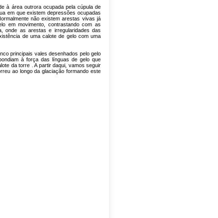
e à área outrora ocupada pela cúpula de
nua em que existem depressões ocupadas
ormalmente não existem arestas vivas já
elo em movimento, contrastando com as
a, onde as arestas e irregularidades das
xistência de uma calote de gelo com uma
co principais vales desenhados pelo gelo
ondiam à força das línguas de gelo que
te da torre . A partir daqui, vamos seguir
reu ao longo da glaciação formando este