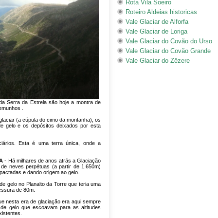
Rota Vila Soeiro
Roteiro Aldeias historicas
Vale Glaciar de Alforfa
Vale Glaciar de Loriga
Vale Glaciar do Covão do Urso
Vale Glaciar do Covão Grande
Vale Glaciar do Zêzere
da Serra da Estrela são hoje a montra de
temunhos .
 glaciar (a cúpula do cimo da montanha), os
e gelo e os depósitos deixados por esta
iários. Esta é uma terra única, onde a
A
- Há milhares de anos atrás a Glaciação
a de neves perpétuas (a partir de 1.650m)
pactadas e dando origem ao gelo.
e gelo no Planalto da Torre que teria uma
essura de 80m.
e nesta era de glaciação era aqui sempre
 de gelo que escoavam para as altitudes
xistentes.