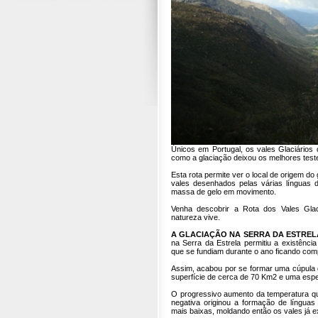
Únicos em Portugal, os vales Glaciários 
como a glaciação deixou os melhores tes
Esta rota permite ver o local de origem do
vales desenhados pelas várias línguas d
massa de gelo em movimento.
Venha descobrir a Rota dos Vales Glac
natureza vive.
A GLACIAÇÃO NA SERRA DA ESTREL
na Serra da Estrela permitiu a existênci
que se fundiam durante o ano ficando com
Assim, acabou por se formar uma cúpula d
superfície de cerca de 70 Km2 e uma esp
O progressivo aumento da temperatura qu
negativa originou a formação de línguas
mais baixas, moldando então os vales já e