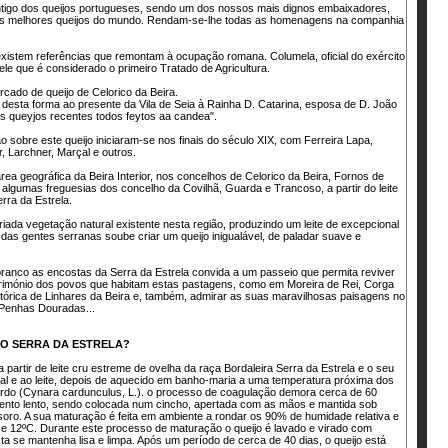
antigo dos queijos portugueses, sendo um dos nossos mais dignos embaixadores,
os melhores queijos do mundo. Rendam-se-lhe todas as homenagens na companhia
xistem referências que remontam à ocupação romana. Columela, oficial do exército
le que é considerado o primeiro Tratado de Agricultura.
rcado de queijo de Celorico da Beira.
e desta forma ao presente da Vila de Seia à Rainha D. Catarina, esposa de D. João
os queyjos recentes todos feytos aa candea".
o sobre este queijo iniciaram-se nos finais do século XIX, com Ferreira Lapa,
, Larchner, Marçal e outros.
rea geográfica da Beira Interior, nos concelhos de Celorico da Beira, Fornos de
 algumas freguesias dos concelho da Covilhã, Guarda e Trancoso, a partir do leite
rra da Estrela.
iada vegetação natural existente nesta região, produzindo um leite de excepcional
a das gentes serranas soube criar um queijo inigualável, de paladar suave e
ranco as encostas da Serra da Estrela convida a um passeio que permita reviver
atrimónio dos povos que habitam estas pastagens, como em Moreira de Rei, Corga
istórica de Linhares da Beira e, também, admirar as suas maravilhosas paisagens no
 Penhas Douradas...
JO SERRA DA ESTRELA?
 partir de leite cru estreme de ovelha da raça Bordaleira Serra da Estrela e o seu
ual e ao leite, depois de aquecido em banho-maria a uma temperatura próxima dos
ardo (Cynara cardunculus, L.). o processo de coagulação demora cerca de 60
ento lento, sendo colocada num cincho, apertada com as mãos e mantida sob
soro. A sua maturação é feita em ambiente a rondar os 90% de humidade relativa e
 e 12ºC. Durante este processo de maturação o queijo é lavado e virado com
ta se mantenha lisa e limpa. Após um período de cerca de 40 dias, o queijo está