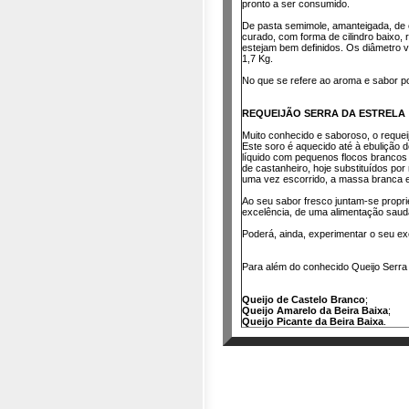
pronto a ser consumido.
De pasta semimole, amanteigada, de 
curado, com forma de cilindro baixo,
estejam bem definidos. Os diâmetro v
1,7 Kg.
No que se refere ao aroma e sabor po
REQUEIJÃO SERRA DA ESTRELA
Muito conhecido e saboroso, o requeij
Este soro é aquecido até à ebulição
líquido com pequenos flocos brancos 
de castanheiro, hoje substituídos por
uma vez escorrido, a massa branca e 
Ao seu sabor fresco juntam-se proprie
excelência, de uma alimentação saud
Poderá, ainda, experimentar o seu e
Para além do conhecido Queijo Serra d
Queijo de Castelo Branco
;
Queijo Amarelo da Beira Baixa
;
Queijo Picante da Beira Baixa
.