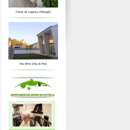
Casas da Lagariça (Sabugal)
Vila dArte (Vila de Rei)