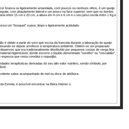
cor branca ou ligeiramente amarelada, com poucos ou nenhuns olhos, é um queijo
 regular, com abaulamento lateral e um pouco na face superior, sem que os bordos
aria entre 15 cm e 20 cm, a altura em 4 cm e 6 cm e o seu peso oscila entre 1 Kg e
ssui um "bouquet" suave, limpo e ligeiramente acidulado.
ão é obtido a partir do soro que escoa da francela durante a laboração do queijo.
 deixando-se depois arrefecer à temperatura ambiente. Obtém-se um preparado
dispersos que era tradicionalmente distribuído por pequenos cestos de verga fina
 material higienizável, donde escorre o líquido denominado "sorelho" ou "rescaldão",
espessa que resta constitui o requeijão.
dades terapêuticas derivadas do seu alto valor nutritivo, sendo símbolo, por
ável.
xcelente sabor acompanhado de mel ou doce de abóbora.
a Estrela, é possível encontrar na Beira Interior o: