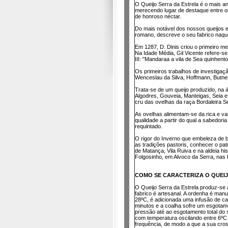
O Queijo Serra da Estrela é o mais 
merecendo lugar de destaque entre 
de honroso néctar.
Do mais notável dos nossos queijos e
romano, descreve o seu fabrico naque
Em 1287, D. Dinis criou o primeiro me
Na Idade Média, Gil Vicente refere-s
III: "Mandaraa a vila de Sea quinhent
Os primeiros trabalhos de investigaçã
Wenceslau da Silva, Hoffmann, Butner
Trata-se de um queijo produzido, na á
Algodres, Gouveia, Manteigas, Seia e
cru das ovelhas da raça Bordaleira Se
As ovelhas alimentam-se da rica e var
qualidade a partir do qual a sabedori
requintado.
O rigor do Inverno que embeleza de b
as tradições pastoris, conhecer o p
de Matança, Vila Ruiva e na aldeia h
Folgosinho, em Alvoco da Serra, nas
COMO SE CARACTERIZA O QUEI
O Queijo Serra da Estrela produz-se a
fabrico é artesanal. A ordenha é man
28ºC, é adicionada uma infusão de c
minutos e a coalha sofre um esgotam
pressão até ao esgotamento total do 
com temperatura oscilando entre 6ºC
frequência, de modo a que a sua cros