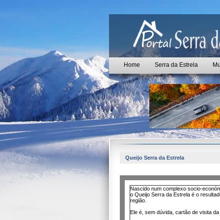
Home
Serra da Estrela
Mu
Queijo Serra da Estrela
Nascido num complexo socio-económico
o Queijo Serra da Estrela é o resulta
região.
Ele é, sem dúvida, cartão de visita da