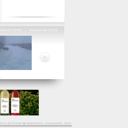
erra da Estrela � Alojamentos, restaurantes, lazer.