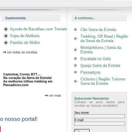
Gastronomia
A conhecer...
Açorda de Bacalhau com Tomate
Cão Serra da Estrela
Sopa de Abóbora
Trekking, Off Road | Região
da Serra da Estrela
Pastéis de Molho
Montanhismo | Serra da
Estrela
ver todas as receitas
Escalada no Gelo
Queijo Serra da Estrela
Passadiços
Caminhar, Correr, BTT…
No coração da Serra de Estrela!
Ciclismo | Região Turismo
As melhores trilhas trekking em
Serra da Estrela
Passadicos.com
ver mais
Subscrever Newsletter
Coloque os seus dados para
receber as nossas novidades!
Seu nome:
 o nosso portal!
E-mail:
In
Pinterest