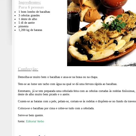
Ingredientes:
Para 6 pessoas
1 bom lombo de bacalhau
3 cebolas grandes
1 dente de alho
5 dl de azeite
pimenta
1,200 kg de batatas
Confecção:
Demolha-se muito bem o bacalhau e assa-se na brasa ou na chapa.
Tem-se ao lume um tacho com água na qual se dá uma fervura rápida ao bacalhau.
Entretanto, já se tem preparada uma cebolada feita com as cebolas cortadas às rodelas finíssimas,
dente de alho muito bem picado e o azeite.
Cozem-se as batatas com a pele, pelam-se, cortam-se às rodelas e dispõem-se no fundo da travess
Coloca-se o bacalhau por cima e cobre-se tudo com a cebolada.
Serve-se bem quente.
fonte:
Editorial Verbo