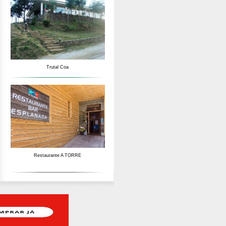
Trutal Coa
Restaurante A TORRE