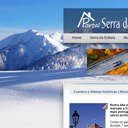
Home
Serra da Estrela
Mu
Castelos e Aldeias históricas | Mon
Numa alta p
marcam a tra
mais portug
raízes prof
Conta-se que
durante 7 an