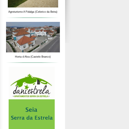
Agroturismo A Fidalga (Celorico da Beira)
Horta d Alva (Castelo Branco)