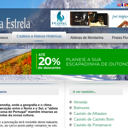
Castelos e Aldeias Históricas
seus
Aldeias de Montanha
Praias Flu
santo
A ver também...
Almeida
enedia, onde a geografia e o clima
Belmonte
nsição entre o Norte e o Sul, a "aldeia
uesa de Portugal" mantém intactas as
Castelo de Alfaiates
undas da nossa cultura.
Castelo de Castelo Bom
 a povoação terá resistido deste baluarte,
Castelo de Penamacor
os, ao cerco posto pelos romanos no séc.