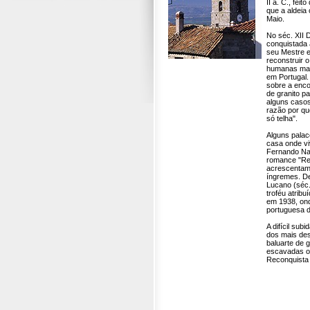
II a. C., fei
que a aldeia
Maio.
No séc. XII 
conquistada
seu Mestre e
reconstruir o
humanas mai
em Portugal
sobre a enco
de granito p
alguns casos
razão por qu
só telha".
Alguns palac
casa onde vi
Fernando Nam
romance "Ret
acrescentam 
íngremes. De
Lucano (séc.
troféu atrib
em 1938, ond
portuguesa d
A difícil su
dos mais des
baluarte de 
escavadas o
Reconquista 