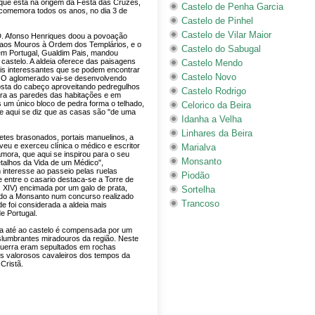
to que está na origem da Festa das Cruzes,
Castelo de Penha Garcia
 comemora todos os anos, no dia 3 de
Castelo de Pinhel
Castelo de Vilar Maior
D. Afonso Henriques doou a povoação
 aos Mouros à Ordem dos Templários, e o
Castelo do Sabugal
m Portugal, Gualdim Pais, mandou
 castelo. A aldeia oferece das paisagens
Castelo Mendo
s interessantes que se podem encontrar
Castelo Novo
. O aglomerado vai-se desenvolvendo
sta do cabeço aproveitando pedregulhos
Castelo Rodrigo
ara as paredes das habitações e em
 um único bloco de pedra forma o telhado,
Celorico da Beira
e aqui se diz que as casas são "de uma
Idanha a Velha
Linhares da Beira
etes brasonados, portais manuelinos, a
veu e exerceu clínica o médico e escritor
Marialva
ora, que aqui se inspirou para o seu
Monsanto
alhos da Vida de um Médico",
interesse ao passeio pelas ruelas
Piodão
 entre o casario destaca-se a Torre de
 XIV) encimada por um galo de prata,
Sortelha
uído a Monsanto num concurso realizado
Trancoso
e foi considerada a aldeia mais
e Portugal.
bida até ao castelo é compensada por um
lumbrantes miradouros da região. Neste
guerra eram sepultados em rochas
s valorosos cavaleiros dos tempos da
Cristã.