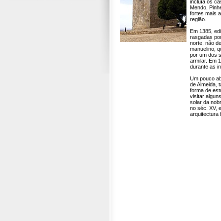
incluía os c
Mendo, Pinhe
fortes mais 
região.
Em 1385, edi
rasgadas por
norte, não de
manuelino, q
por um dos s
armilar. Em 
durante as i
Um pouco aba
de Almeida, 
forma de est
visitar algun
solar da nob
no séc. XV, 
arquitectura