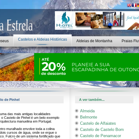
Castelos e Aldeias Históricas
seus
Aldeias de Montanha
Praias Flu
elo de Pinhel
A ver também...
Almeida
uma das mais antigas localidades
Belmonte
 o Castelo de Pinhel é um belo exemplo
arquitectura manuelina em Portugal.
Castelo de Alfaiates
tro muralhado envolve toda a colina
Castelo de Castelo Bom
dois cursos de água, onde se ergue o
Castelo de Penamacor
ico. Fulcro de um sistema fortificado que