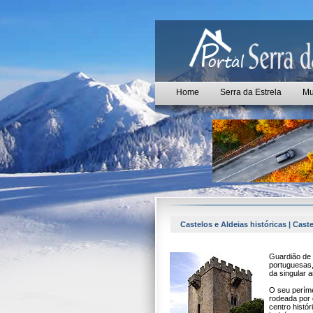
Home
Serra da Estrela
Mu
Castelos e Aldeias históricas | Cast
Guardião de 
portuguesas,
da singular 
O seu períme
rodeada por 
centro histór