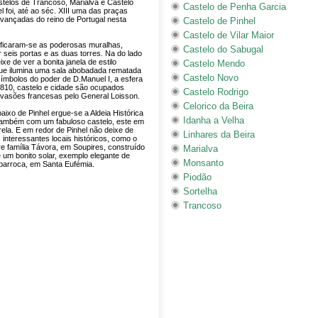
astelos de Trancoso, Marialva e Castelo
Castelo de Penha Garcia
l foi, até ao séc. XIII uma das praças
avançadas do reino de Portugal nesta
Castelo de Pinhel
Castelo de Vilar Maior
ficaram-se as poderosas muralhas,
Castelo do Sabugal
 seis portas e as duas torres. Na do lado
ixe de ver a bonita janela de estilo
Castelo Mendo
ue ilumina uma sala abobadada rematada
Castelo Novo
ímbolos do poder de D.Manuel I, a esfera
1810, castelo e cidade são ocupados
Castelo Rodrigo
nvasões francesas pelo General Loisson.
Celorico da Beira
ixo de Pinhel ergue-se a Aldeia Histórica
Idanha a Velha
também com um fabuloso castelo, este em
rela. E em redor de Pinhel não deixe de
Linhares da Beira
s interessantes locais históricos, como o
re família Távora, em Soupires, construído
Marialva
e um bonito solar, exemplo elegante de
Monsanto
 barroca, em Santa Eufémia.
Piodão
Sortelha
Trancoso