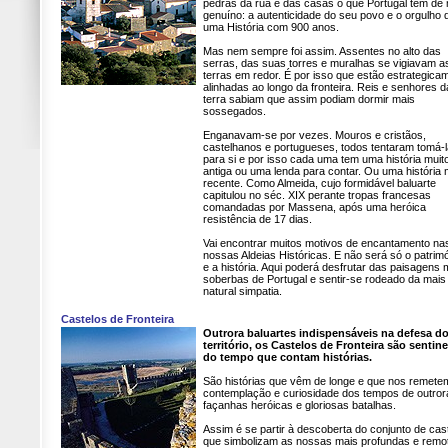
pedras da rua e das casas o que Portugal tem de
genuíno: a autenticidade do seu povo e o orgulho 
uma História com 900 anos.
Mas nem sempre foi assim. Assentes no alto das
serras, das suas torres e muralhas se vigiavam a
terras em redor. É por isso que estão estrategica
alinhadas ao longo da fronteira. Reis e senhores d
terra sabiam que assim podiam dormir mais
sossegados.
Enganavam-se por vezes. Mouros e cristãos,
castelhanos e portugueses, todos tentaram tomá-
para si e por isso cada uma tem uma história muit
antiga ou uma lenda para contar. Ou uma história 
recente. Como Almeida, cujo formidável baluarte
capitulou no séc. XIX perante tropas francesas
comandadas por Massena, após uma heróica
resistência de 17 dias.
Vai encontrar muitos motivos de encantamento na
nossas Aldeias Históricas. E não será só o patrim
e a história. Aqui poderá desfrutar das paisagens 
soberbas de Portugal e sentir-se rodeado da mais
natural simpatia.
Castelos de Fronteira
Outrora baluartes indispensáveis na defesa d
território, os Castelos de Fronteira são sentine
do tempo que contam histórias.
São histórias que vêm de longe e que nos remete
contemplação e curiosidade dos tempos de outror
façanhas heróicas e gloriosas batalhas.
Assim é se partir à descoberta do conjunto de cas
que simbolizam as nossas mais profundas e remo